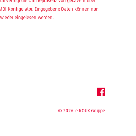
tal verfügt die Onlinepräsenz von gebavent über
MBI-Konfigurator. Eingegebene Daten können nun
 wieder eingelesen werden.
© 2026
le ROUX Gruppe