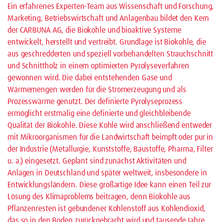
Ein erfahrenes Experten-Team aus Wissenschaft und Forschung,
Marketing, Betriebswirtschaft und Anlagenbau bildet den Kern
der CARBUNA AG, die Biokohle und bioaktive Systeme
entwickelt, herstellt und vertreibt. Grundlage ist Biokohle, die
aus geschredderten und speziell vorbehandelten Strauchschnitt
und Schnittholz in einem optimierten Pyrolyseverfahren
gewonnen wird. Die dabei entstehenden Gase und
Wärmemengen werden für die Stromerzeugung und als
Prozesswärme genutzt. Der definierte Pyrolyseprozess
ermöglicht erstmalig eine definierte und gleichbleibende
Qualität der Biokohle. Diese Kohle wird anschließend entweder
mit Mikroorganismen für die Landwirtschaft beimpft oder pur in
der Industrie (Metallurgie, Kunststoffe, Baustoffe, Pharma, Filter
u. a.) eingesetzt. Geplant sind zunächst Aktivitäten und
Anlagen in Deutschland und später weltweit, insbesondere in
Entwicklungsländern. Diese großartige Idee kann einen Teil zur
Lösung des Klimaproblems beitragen, denn Biokohle aus
Pflanzenresten ist gebundener Kohlenstoff aus Kohlendioxid,
das so in den Boden zurückgebracht wird und tausende Jahre